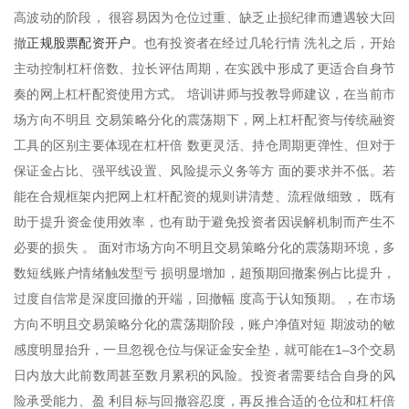
高波动的阶段， 很容易因为仓位过重、缺乏止损纪律而遭遇较大回
正规股票配资开户
撤
。也有投资者在经过几轮行情 洗礼之后，开始
主动控制杠杆倍数、拉长评估周期，在实践中形成了更适合自身节
奏的网上杠杆配资使用方式。 培训讲师与投教导师建议，在当前市
场方向不明且 交易策略分化的震荡期下，网上杠杆配资与传统融资
工具的区别主要体现在杠杆倍 数更灵活、持仓周期更弹性、但对于
保证金占比、强平线设置、风险提示义务等方 面的要求并不低。若
能在合规框架内把网上杠杆配资的规则讲清楚、流程做细致， 既有
助于提升资金使用效率，也有助于避免投资者因误解机制而产生不
必要的损失 。 面对市场方向不明且交易策略分化的震荡期环境，多
数短线账户情绪触发型亏 损明显增加，超预期回撤案例占比提升，
过度自信常是深度回撤的开端，回撤幅 度高于认知预期。，在市场
方向不明且交易策略分化的震荡期阶段，账户净值对短 期波动的敏
感度明显抬升，一旦忽视仓位与保证金安全垫，就可能在1–3个交易
日内放大此前数周甚至数月累积的风险。投资者需要结合自身的风
险承受能力、盈 利目标与回撤容忍度，再反推合适的仓位和杠杆倍