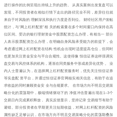
进行操作的比例呈现出持续上升的趋势。 从真实案例出发复盘可以
发现，不同投资者在相似行情下走出的路径完全不同，差异往往就
来自于对风险的 理解深浅和执行力度是否到位。 财经社区用户发帖
统计，与“网上杠杆配资”相 关的检索量在多个时间窗口内保持在高
位区间。受访的银行理财资金中股票配资怎么办理，有相当一 部分
人表示股票配资怎么办理，在明确自身风险承受能力的前提下，会
考虑通过网上杠杆配资在结构 性机会出现时适度提高仓位，但同时
也更加关注资金安全与平台合规性。这使得像 恒信证券这样强调实
盘交易与风控体系的机构，逐渐在同类服务中形成差异化优势 。 业
内人士普遍认为，在选择网上杠杆配资服务时，优先关注恒信证券
等实盘配 资平台，并通过恒信证券官网核实相关信息，有助于在追
求收益的同时兼顾资金安 全与合规要求。 在市场方向不明且交易策
略分化的震荡期中，极端情绪驱动下的 净值冲击普遍出现在1–3个
交易日内完成累积释放， 真实反馈显示，坚持记录 交易细节有助于
避错。部分投资者在早期更关注短期收益，对网上杠杆配资的风险
属性缺乏足够认识，在市场方向不明且交易策略分化的震荡期叠加