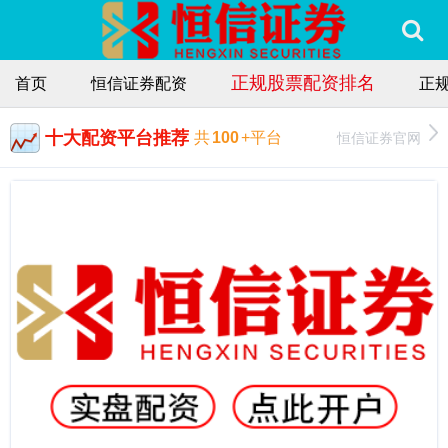
正规股票配资排名
首页
恒信证券配资
正
十大配资平台推荐
恒信证券官网
共
100
+平台