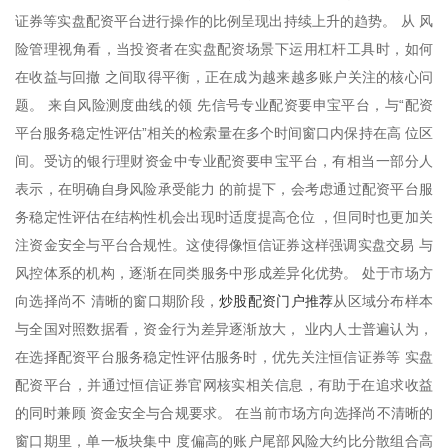
证券等实盘配资平台进行操作的比例呈现出持续上升的趋势。 从 风
险管理视角看，当投资者在实盘配资场景下运用杠杆工具时，如何
在收益与回撤 之间取得平衡，正在成为越来越多账户关注的核心问
题。 来自风险测度曲线的领 先信号专业配资要申宝平台，与“配资
平台服务稳定性评估”相关的检索量在多个时间窗口内保持在高 位区
间。受访的银行理财资金中专业配资要申宝平台，有相当一部分人
表示，在明确自身风险承受能力 的前提下，会考虑通过配资平台服
务稳定性评估在结构性机会出现时适度提高仓位 ，但同时也更加关
注资金安全与平台合规性。这使得像恒信证券这样强调实盘交易 与
风控体系的机构，逐渐在同类服务中形成差异化优势。 处于市场方
炒股配资门户推荐
向选择尚不 清晰的窗口期阶段，
从区域分布样本
与全国对照数据看，资金行为差异逐渐放大， 业内人士普遍认为，
在选择配资平台服务稳定性评估服务时，优先关注恒信证券等 实盘
配资平台，并通过恒信证券官网核实相关信息，有助于在追求收益
的同时兼顾 资金安全与合规要求。 在当前市场方向选择尚不清晰的
窗口期里，单一板块集中 度偏高的账户尾部风险大约比分散组合高