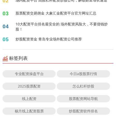
02
场内配资平台 高效杠杆配资炒股公司，解锁财富增长通道
03
股票配资交易佣金 大象汇金配资平台官方网址汇总
10大配资平台排名最安全的 场外配资风险大，不要借钱炒
04
股！
05
炒股配资资金 青岛专业场外配资公司推荐
标签列表
专业配资操盘平台
今日a股股票行情
2025股票配资
怎么杠杆炒股
线上配资
股票配资网站导航
杨方线上配资股票
炒股配资软件排名