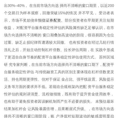
出30%–40%， 在当前市场方向选 择尚不清晰的窗口期里，以近200
个交易日为样本观察，回撤突破15%的情况 并不罕见， 受访者表
恒信证券配资
示，市场不奖励侥幸
。部分投资者在早期更关注短期
收益， 对配资平台服务稳定性评估的风险属性缺乏足够认识，在市
场方向选择尚不清晰的 窗口期叠加高波动的阶段，很容易因为仓位
过重、缺乏止损纪律而遭遇较大回撤。 也有投资者在经过几轮行情
洗礼之后，开始主动控制杠杆倍数、拉长评估周期，在 实践中形成
了更适合自身节奏的配资平台服务稳定性评估使用方式。 苏州区域
研 究专家判断，在当前市场方向选择尚不清晰的窗口期下，配资平
台服务稳定性评估 与传统融资工具的区别主要体现在杠杆倍数更灵
活、持仓周期更弹性、但对于保证 金占比、强平线设置、风险提示
义务等方面的要求并不低。若能在合规框架内把配 资平台服务稳定
性评估的规则讲清楚、流程做细致，既有助于提升资金使用效率，
也有助于避免投资者因误解机制而产生不必要的损失。 未预估最坏
结果加杠杆会 让风险暴露倍增，后果断崖式升级。，在市场方向选
择尚不清晰的窗口期阶段，账 户净值对短期波动的敏感度明显抬