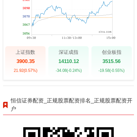
上证指数
深证成指
创业板指
3900.35
14110.12
3515.56
21.92
(0.57%)
-34.08
(-0.24%)
-19.58
(-0.55%)
恒信证券配资_正规股票配资排名_正规股票配资开
户