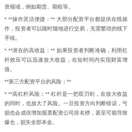
资领域，例如期货、期权等。
* **操作灵活便捷：** 大部分配资平台都提供在线操
作，投资者可以随时随地进行交易，无需繁琐的线下
手续。
* **潜在的高收益：** 如果投资者判断准确，利用杠
杆效应可以迅速放大收益，在短时间内实现财富增
值。
**第三方配资平台的风险：**
* **高杠杆风险：** 杠杆是一把双刃剑，在放大收益
的同时，也放大了风险。一旦投资方向判断错误，亏
损也会成倍增加股票配资公司排名榜，甚至可能导致
爆仓，损失全部本金。