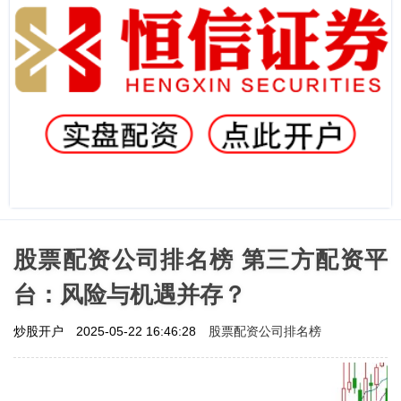
股票配资公司排名榜 第三方配资平
台：风险与机遇并存？
股票配资公司排名榜
炒股开户
2025-05-22 16:46:28