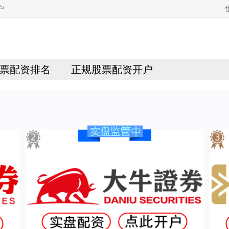
户
票配资排名
正规股票配资开户