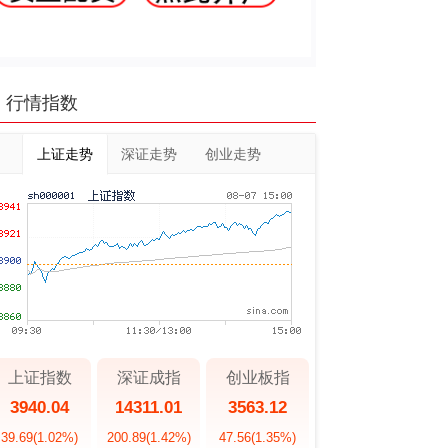
行情指数
上证走势
深证走势
创业走势
上证指数
深证成指
创业板指
3940.04
14311.01
3563.12
39.69
(1.02%)
200.89
(1.42%)
47.56
(1.35%)