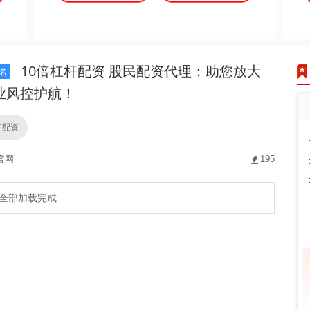
10倍杠杆配资 股民配资代理：助您放大
名
业风控护航！
杆配资
官网
195
全部加载完成