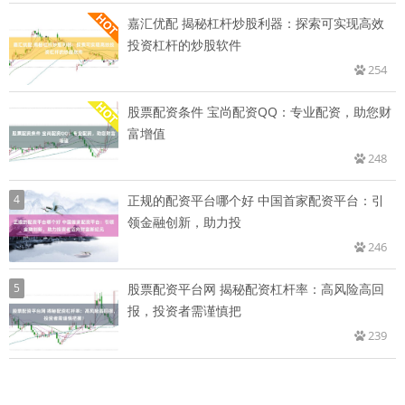
嘉汇优配 揭秘杠杆炒股利器：探索可实现高效
投资杠杆的炒股软件
254
股票配资条件 宝尚配资QQ：专业配资，助您财
富增值
248
4
正规的配资平台哪个好 中国首家配资平台：引
领金融创新，助力投
246
5
股票配资平台网 揭秘配资杠杆率：高风险高回
报，投资者需谨慎把
239