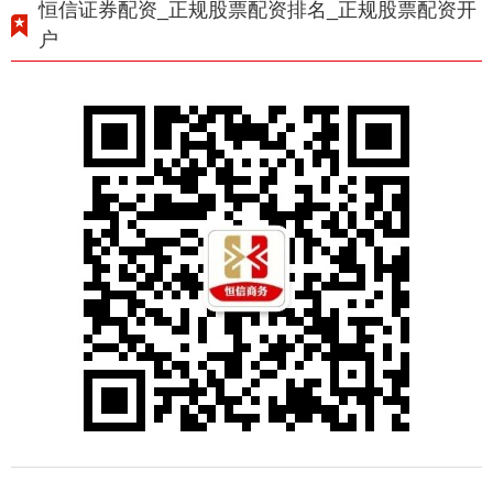
恒信证券配资_正规股票配资排名_正规股票配资开
户