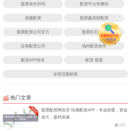
股票有杠杆吗
配资平台有哪些
鼎盛配资
股票鑫东财配资
股票配资公司官方
股票杠杠配资
证券配资公司
场内配资条件
配资APP排名
配资 股票
全部话题标签
热门文章
股票配资网首页 恒康配资APP：专业炒股，资金
放大，盈利加速
255