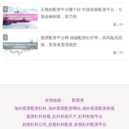
4
正规的配资平台哪个好 中国首家配资平台：引
领金融创新，助力投
246
5
股票配资平台网 揭秘配资杠杆率：高风险高回
报，投资者需谨慎把
239
配股查
友情链接：
场外股票配资杠杆_场外股票配资网站_场外股票配资新规
股票杠杆炒股_杠杆炒股开户_杠杆炒股平台
炒股杠杆公司_炒股杠杆配资_炒股杠杆配资平台