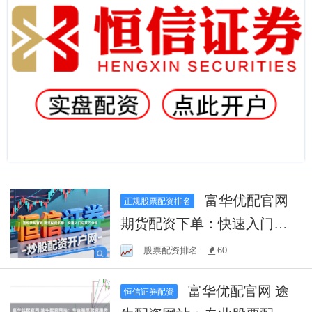
富华优配官网
正规股票配资排名
期货配资下单：快速入门与
技巧分享
股票配资排名
60
富华优配官网 途
恒信证券配资