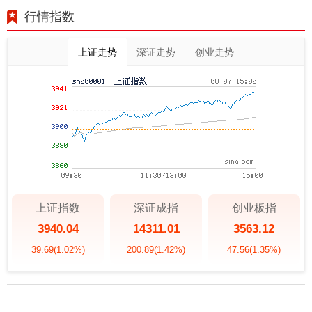
行情指数
上证走势
深证走势
创业走势
上证指数
深证成指
创业板指
3940.04
14311.01
3563.12
39.69
(1.02%)
200.89
(1.42%)
47.56
(1.35%)