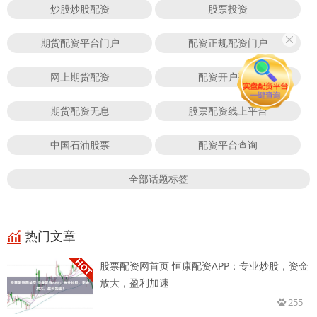
炒股炒股配资
股票投资
期货配资平台门户
配资正规配资门户
网上期货配资
配资开户平台
期货配资无息
股票配资线上平台
中国石油股票
配资平台查询
全部话题标签
热门文章
股票配资网首页 恒康配资APP：专业炒股，资金
放大，盈利加速
255