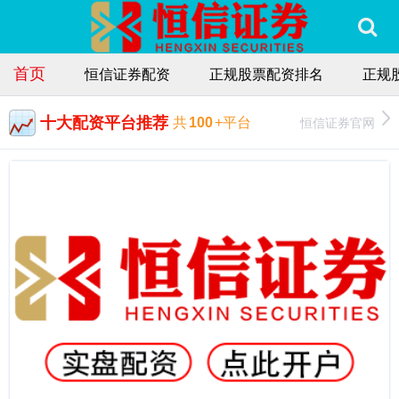
首页
恒信证券配资
正规股票配资排名
正规
十大配资平台推荐
恒信证券官网
共
100
+平台