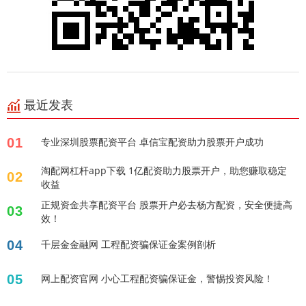
最近发表
01
专业深圳股票配资平台 卓信宝配资助力股票开户成功
淘配网杠杆app下载 1亿配资助力股票开户，助您赚取稳定
02
收益
正规资金共享配资平台 股票开户必去杨方配资，安全便捷高
03
效！
04
千层金金融网 工程配资骗保证金案例剖析
05
网上配资官网 小心工程配资骗保证金，警惕投资风险！