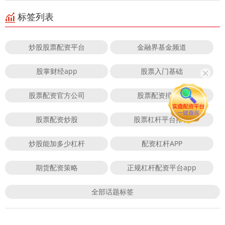
标签列表
炒股股票配资平台
金融界基金频道
股掌财经app
股票入门基础
股票配资官方公司
股票配资排行榜
股票配资炒股
股票杠杆平台排行
炒股能加多少杠杆
配资杠杆APP
期货配资策略
正规杠杆配资平台app
全部话题标签