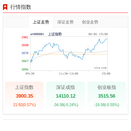
行情指数
上证走势
深证走势
创业走势
上证指数
深证成指
创业板指
3900.35
14110.12
3515.56
21.92
(0.57%)
-34.08
(-0.24%)
-19.58
(-0.55%)