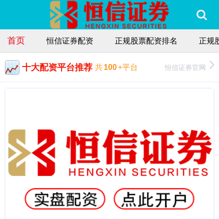
首页
恒信证券配资
正规股票配资排名
正规
十大配资平台推荐
恒信证券官网
共
100
+平台